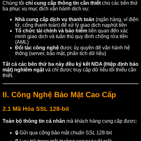
Chúng tôi
chỉ cung cấp thông tin cần thiết
cho các bên thứ
ba phục vụ mục đích vận hành dịch vụ:
Nhà cung cấp dịch vụ thanh toán
(ngân hàng, ví điện
tử, cổng thanh toán) để xử lý giao dịch nạp/rút tiền
Tổ chức tài chính và bảo hiểm
liên quan đến xác
minh giao dịch và tuân thủ quy định chống rửa tiền
(AML)
Đối tác công nghệ
được ủy quyền để vận hành hệ
thống (server, bảo mật, phân tích dữ liệu)
Tất cả các bên thứ ba này đều ký kết NDA (Hiệp định bảo
mật) nghiêm ngặt
và chỉ được truy cập dữ liệu tối thiểu cần
thiết.
II. Công Nghệ Bảo Mật Cao Cấp
2.1 Mã Hóa SSL 128-bit
Toàn bộ thông tin cá nhân
mà khách hàng cung cấp được:
🔒 Gửi qua cổng bảo mật chuẩn SSL 128-bit