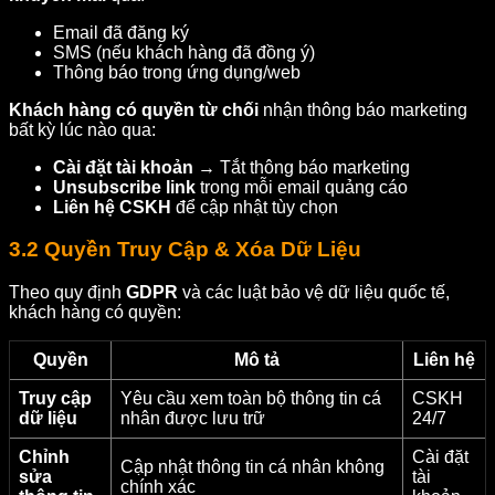
Email đã đăng ký
SMS (nếu khách hàng đã đồng ý)
Thông báo trong ứng dụng/web
Khách hàng có quyền từ chối
nhận thông báo marketing
bất kỳ lúc nào qua:
Cài đặt tài khoản
→ Tắt thông báo marketing
Unsubscribe link
trong mỗi email quảng cáo
Liên hệ CSKH
để cập nhật tùy chọn
3.2 Quyền Truy Cập & Xóa Dữ Liệu
Theo quy định
GDPR
và các luật bảo vệ dữ liệu quốc tế,
khách hàng có quyền:
Quyền
Mô tả
Liên hệ
Truy cập
Yêu cầu xem toàn bộ thông tin cá
CSKH
dữ liệu
nhân được lưu trữ
24/7
Chỉnh
Cài đặt
Cập nhật thông tin cá nhân không
sửa
tài
chính xác